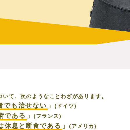
について、次のようなことわざがあります。
者でも治せない
」
(ドイツ)
術である
」
(フランス)
は休息と断食である
」
(アメリカ)