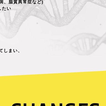
病、脂質異常症など)
したい
てしまい、