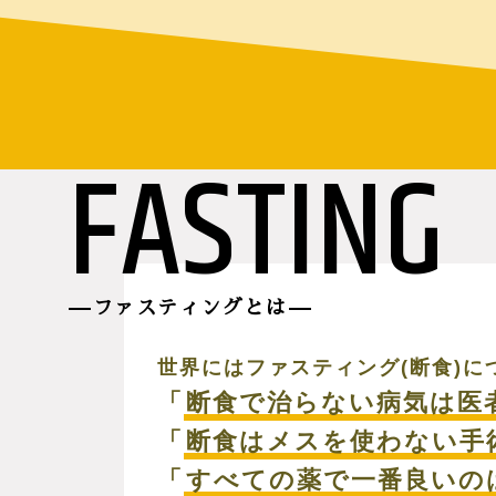
FASTING
ファスティングとは
世界にはファスティング(断食)
「
断食で治らない病気は医
「
断食はメスを使わない手
「
すべての薬で一番良いの