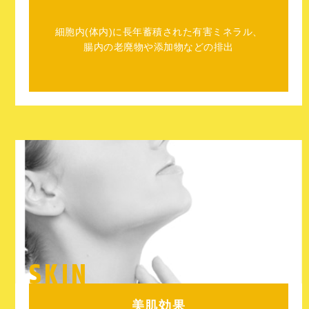
細胞内(体内)に長年蓄積された有害ミネラル、
腸内の老廃物や添加物などの排出
SKIN
美肌効果